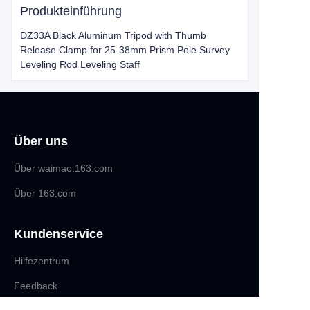
Produkteinführung
DZ33A Black Aluminum Tripod with Thumb
Release Clamp for 25-38mm Prism Pole Survey
Leveling Rod Leveling Staff
Über uns
Über waimao.163.com
Über 163.com
Kundenservice
Hilfezentrum
DE
Feedback