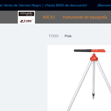
da! Venta de Viernes Negro｜¡Hasta $450 de descuento!
¡Bienveni
INICIO
Instrumento de topografía
TODO
Pole