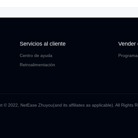
Servicios al cliente
Vender
Centro de ayuda
Programa 
Retroalimentación
t ©️ 2022, NetEase Zhuyou(and its affiliates as applicable). All Rights 