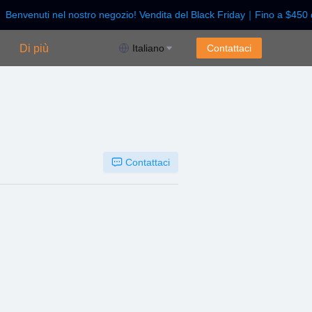
Benvenuti nel nostro negozio! Vendita del Black Friday｜Fino a $450 d
endita del Black Friday｜Fino a $450 di sconto!
Di più
Italiano
Contattaci
Contattaci