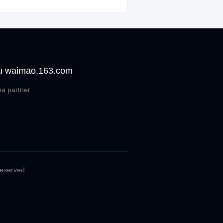
u waimao.163.com
a partner
Reserved.