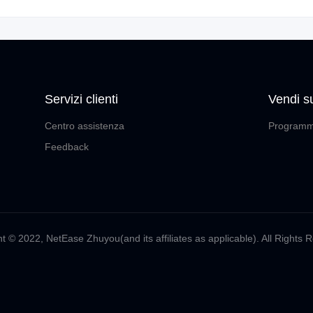
Servizi clienti
Vendi s
Centro assistenza
Programm
Feedback
t ©️ 2022, NetEase Zhuyou(and its affiliates as applicable). All Rights 