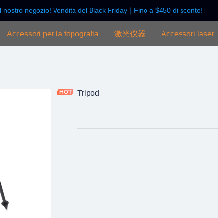
 nostro negozio! Vendita del Black Friday｜Fino a $450 di sconto!
Benvenuti nel nostro negozio! V
Accessori per la topografia
激光仪器
Accessori laser
Tripod