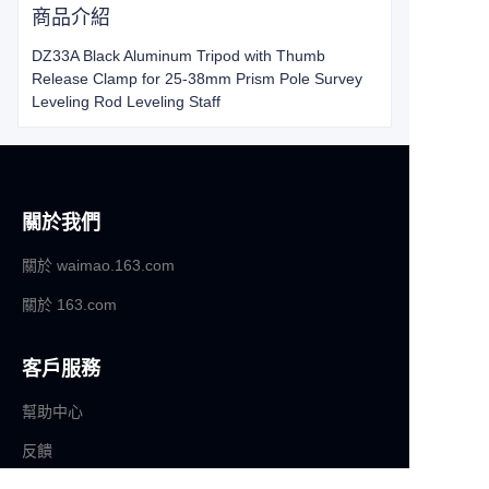
商品介紹
DZ33A Black Aluminum Tripod with Thumb
Release Clamp for 25-38mm Prism Pole Survey
Leveling Rod Leveling Staff
關於我們
關於 waimao.163.com
關於 163.com
客戶服務
幫助中心
TC
反饋