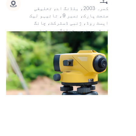
پتہ
کمرہ 2003، بلڈنگ اے، تخلیقی
صنعت پارک، نمبر 9، تائیہو لیک
ایسٹ روڈ، ژنبی ڈسٹرکٹ، چانگ
زو شہر، صوبہ جیانگ سو، چین
UR