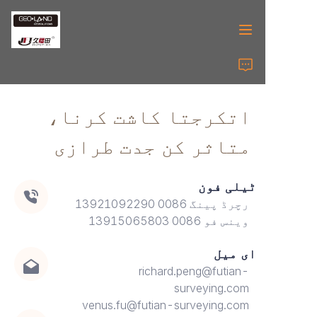
ہوم
اتکرجتا کاشت کرنا،
سروے کا آلہ
متاثر کن جدت طرازی
سروے کے لوازمات
ٹیلی فون
لیزر آلات
رچرڈ پینگ 0086 13921092290
وینس فو 0086 13915065803
لیزر لوازمات
ای میل
ہمارے بارے میں
richard.peng@futian-
surveying.com
ہم سے رابطہ کریں۔
venus.fu@futian-surveying.com